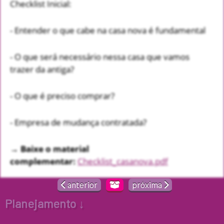
Checklist Inicial:
- Entender o que cabe na casa nova é fundamental
- O que será necessário nessa casa que vamos
trazer da antiga?
- O que é preciso comprar?
- Empresa de mudança contratada?
→ Baixe o material
complementar:
Checklist_casanova.pdf
anterior
próxima
Planejamento ↓