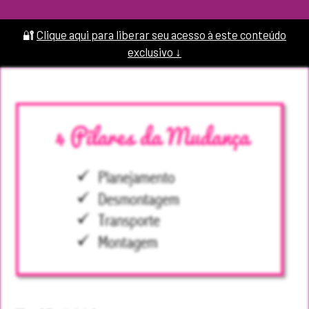
🔐
Clique aqui para liberar seu acesso à este conteúdo
exclusivo ↓