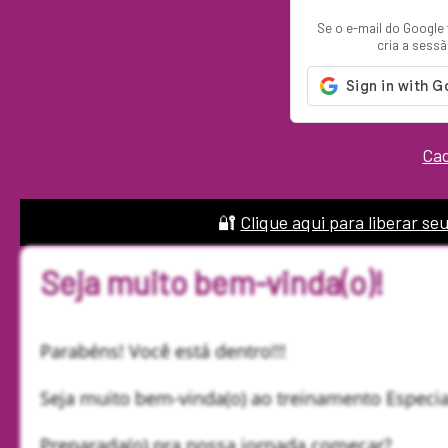
Se o e-mail do Google 
cria a sess
Ca
🔐
Clique aqui para liberar se
Seja muito bem-vinda(o)!
Parabéns! Você está dentro!!!
Seja muito bem-vinda(o) ao treinamento Especi
Preparada(o) pra nossa jornada começar?