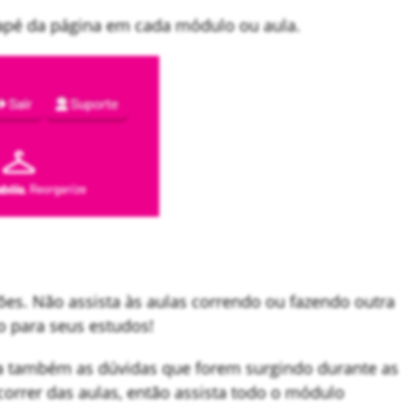
apé da página em cada módulo ou aula.
es. Não assista às aulas correndo ou fazendo outra
o para seus estudos!
a também as dúvidas que forem surgindo durante as
correr das aulas, então assista todo o módulo