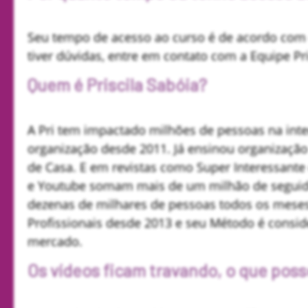
Seu tempo de acesso ao curso é de acordo com 
tiver dúvidas, entre em contato com a Equipe Pr
Quem é Priscila Sabóia?
A Pri tem impactado milhões de pessoas na inter
organização desde 2011. Já ensinou organizaçã
de Casa. E em revistas como Super Interessante
e Youtube somam mais de um milhão de seguido
dezenas de milhares de pessoas todos os meses
Profissionais desde 2013 e seu Método é consi
mercado.
Os vídeos ficam travando, o que poss