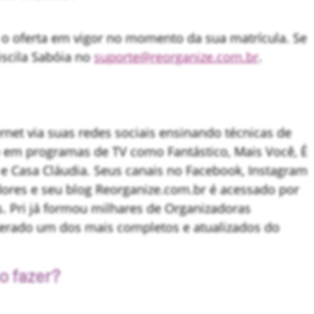
o oferta em vigor no momento da sua matrícula. Se
iscila Sabóia no
suporte@reorganize.com.br
.
net via suas redes sociais ensinando técnicas de
o em programas de TV como Fantástico, Mais Você, É
 e Casa Cláudia. Seus canais no Facebook, Instagram
res e seu blog Reorganize.com.br é acessado por
. Pri já formou milhares de Organizadoras
derado um dos mais completos e atualizados do
o fazer?