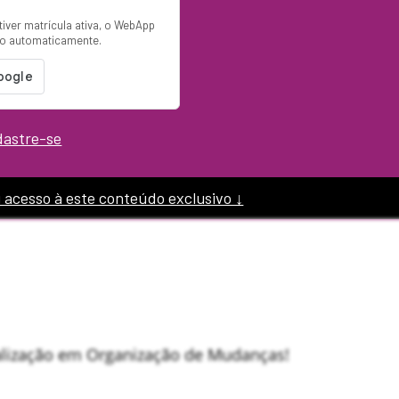
tiver matrícula ativa, o WebApp
ão automaticamente.
dastre-se
u acesso à este conteúdo exclusivo ↓
alização em Organização de Mudanças!