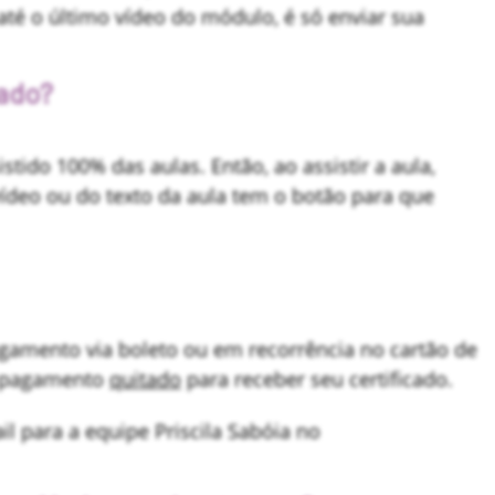
até o último vídeo do módulo, é só enviar sua
cado?
istido 100% das aulas. Então, ao assistir a aula,
ídeo ou do texto da aula tem o botão para que
gamento via boleto ou em recorrência no cartão de
u pagamento
quitado
para receber seu certificado.
l para a equipe Priscila Sabóia no