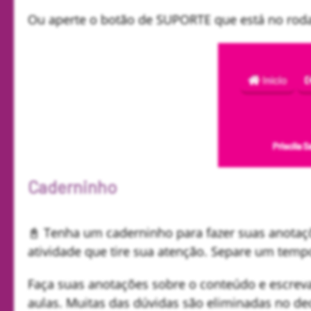
Ou aperte o botão de SUPORTE que está no rod
Caderninho
📓 Tenha um caderninho para fazer suas anotaçõ
atividade que tire sua atenção. Separe um temp
Faça suas anotações sobre o conteúdo e escrev
aulas. Muitas das dúvidas são eliminadas no de