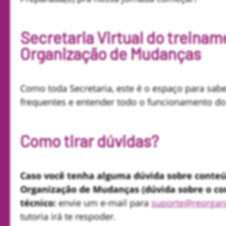
Secretaria Virtual do treina
Organização de Mudanças
Como toda Secretaria, este é o espaço para sab
frequentes e entender todo o funcionamento do
Como tirar dúvidas?
Caso você tenha alguma dúvida sobre conteú
Organização de Mudanças (dúvida sobre o co
técnico:
envie um e-mail para
suporte@reorgan
tutoria irá te respoder.