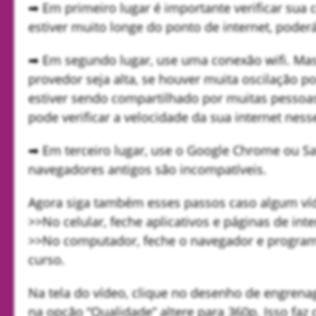
➡ Em primeiro lugar é importante verificar sua co
estiver muito longe do ponto de internet, poderá
➡ Em segundo lugar, use uma conexão wifi. Ma
provedor seja alta, se houver muita oscilação po
estiver sendo compartilhado por muitas pessoa
pode verificar a velocidade da sua internet ness
➡ Em terceiro lugar, use o Google Chrome ou S
navegadores antigos são incompatíveis.
Agora siga também esses passos caso algum víd
>>No celular, feche aplicativos e páginas de in
>>No computador, feche o navegador e programa
curso.
Na tela do vídeo, clique no desenho de engrenag
na opção “Qualidade” altere para 360p. Isso fa