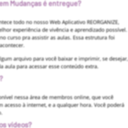
 em Mudanças é entregue?
contece todo no nosso Web Aplicativo REORGANIZE,
elhor experiência de vivência e aprendizado possível.
 curso pra assistir as aulas. Essa estrutura foi
acontecer.
um arquivo para você baixar e imprimir, se desejar,
a aula para acessar esse conteúdo extra.
?
onível nessa área de membros online, que você
 acesso à internet, e a qualquer hora. Você poderá
o.
os vídeos?