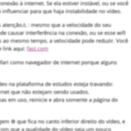
nexão à internet. Se ela estiver instável, ou se você
 influenciar para que haja instabilidade no vídeo.
s atenção⚠ : mesmo que a velocidade do seu
de causar interferência na conexão, ou se esse wifi
s ao mesmo tempo, a velocidade pode reduzir. Você
e link aqui:
fast.com
afari como navegador de internet porque alguns
eo na plataforma de estudos esteja travando:
ternet que não estejam sendo usados.
s em uso, reinicie e abra somente a página do
em ⚙ que fica no canto inferior direito do vídeo, e
z com que a qualidade do vídeo seja um pouco