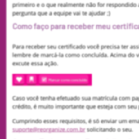
primeiro e o que realmente não for respondido 
pergunta que a equipe vai te ajudar ;)
Como faço para receber meu certifi
Para receber seu certificado você precisa ter ass
lembre de marcá-la como concluída. Acima do v
excute essa ação.
Caso você tenha efetuado sua matrícula com pa
crédito, é muito importante que esteja com se
Cumprindo esses requisitos, é só enviar um emai
suporte@reorganize.com.br
solicitando o seu.