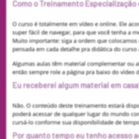
Como o Treinamento Especialização
O curso é totalmente em vídeo e online. Ele a
super fácil de navegar, para que você tenha a m
Muito importante: siga a ordem que colocamos no
pensada em cada detalhe pra didática do curso 
Algumas aulas têm material complementar ou alg
então sempre role a página pra baixo do vídeo d
Eu receberei algum material em casa
Não. O conteúdo deste treinamento estará disp
poderá acessar de qualquer lugar do mundo com
cursá-lo conforme sua disponibilidade de temp
Por quanto tempo eu tenho acesso a