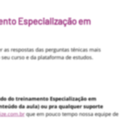
mento Especialização em
er as respostas das perguntas ténicas mais
 seu curso e da plataforma de estudos.
do do treinamento Especialização em
nteúdo da aula) ou pra qualquer suporte
ize.com.br
que em pouco tempo nossa equipe de