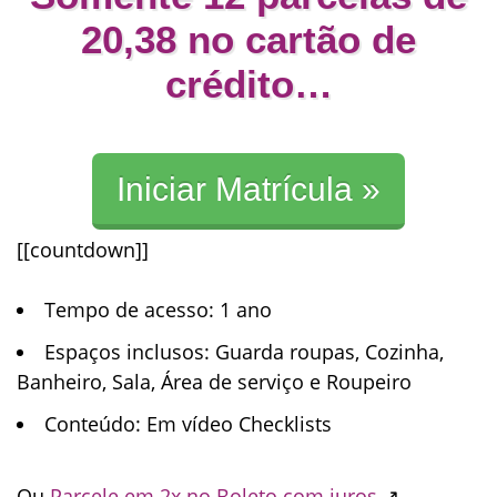
20
,
38
no cartão de
crédito…
Iniciar Matrícula »
[[countdown]]
Tempo de acesso
: 1 ano
Espaços inclusos
: Guarda roupas, Cozinha,
Banheiro, Sala, Área de serviço e Roupeiro
Conteúdo
: Em vídeo Checklists
Ou
Parcele em 2x no Boleto com juros
↗