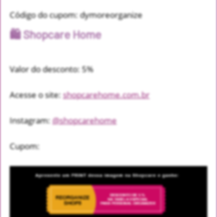
Código do cupom: dymoreorganize
🛍️ Shopcare Home
Valor do desconto: 5%
Acesse o site:
shopcarehome.com.br
Instagram:
@shopcarehome
Cupom: