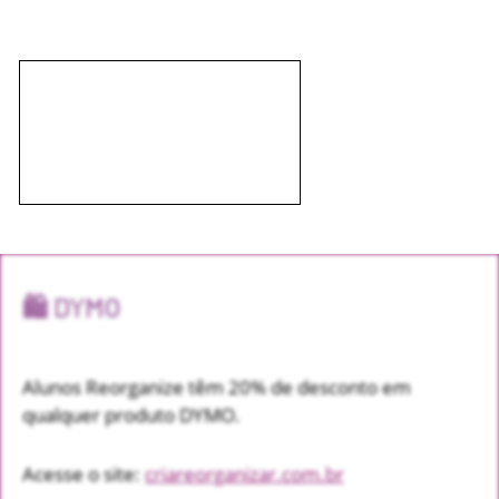
🛍️ DYMO
Alunos Reorganize têm 20% de desconto em
qualquer produto DYMO.
Acesse o site:
criareorganizar.com.br