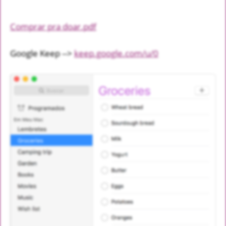
Comprar pra doar.pdf
Google Keep -->
keep.google.com/u/0