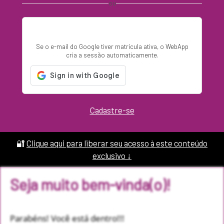
ou
Entrar com Google
Se o e-mail do Google tiver matrícula ativa, o WebApp
cria a sessão automaticamente.
Cadastre-se
🔐
Clique aqui para liberar seu acesso à este conteúdo
exclusivo ↓
Seja muito bem-vinda(o)!
Parabéns! Você está dentro!!!