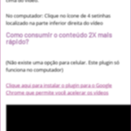
cima do vídeo.
No computador: Clique no ícone de 4 setinhas
localizado na parte inferior direita do vídeo
Como consumir o conteúdo 2X mais
rápido?
(Não existe uma opção para celular. Este plugin só
funciona no computador)
Clique aqui para instalar o plugin para o Google
Chrome que permite você acelerar os vídeos