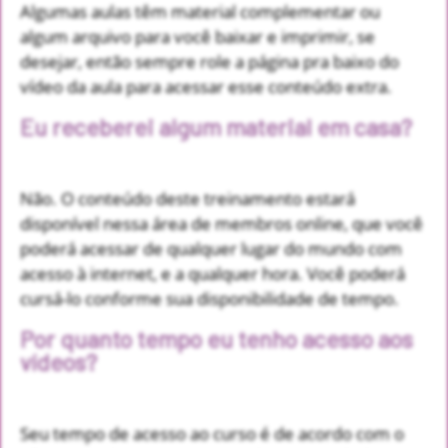
Algumas aulas têm material complementar ou
algum arquivo para você baixar e imprimir, se
desejar, então sempre role a página pra baixo do
vídeo da aula para acessar esse conteúdo extra.
Eu receberei algum material em casa?
Não. O conteúdo deste treinamento estará
disponível nessa área de membros online, que você
poderá acessar de qualquer lugar do mundo com
acesso à internet, e a qualquer hora. Você poderá
cursá-lo conforme sua disponibilidade de tempo.
Por quanto tempo eu tenho acesso aos
vídeos?
Seu tempo de acesso ao curso é de acordo com o