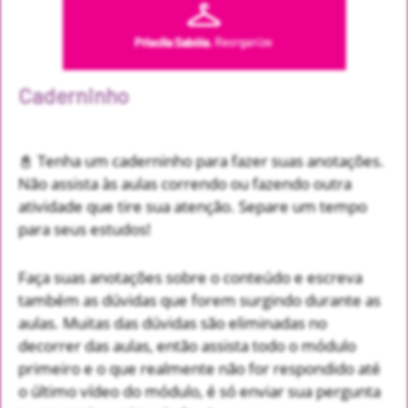
Caderninho
📓 Tenha um caderninho para fazer suas anotações.
Não assista às aulas correndo ou fazendo outra
atividade que tire sua atenção. Separe um tempo
para seus estudos!
Faça suas anotações sobre o conteúdo e escreva
também as dúvidas que forem surgindo durante as
aulas. Muitas das dúvidas são eliminadas no
decorrer das aulas, então assista todo o módulo
primeiro e o que realmente não for respondido até
o último vídeo do módulo, é só enviar sua pergunta