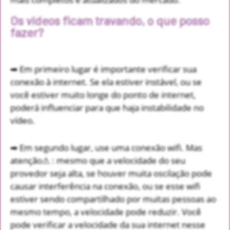
Os vídeos ficam travando, o que posso
fazer?
➡ Em primeiro lugar é importante verificar sua
conexão à internet. Se ela estiver instável, ou se
você estiver muito longe do ponto de internet,
poderá influenciar para que haja instabilidade no
vídeo.
➡ Em segundo lugar, use uma conexão wifi. Mas
atenção⚠ : mesmo que a velocidade do seu
provedor seja alta, se houver muita oscilação pode
causar interferência na conexão, ou se esse wifi
estiver sendo compartilhado por muitas pessoas ao
mesmo tempo, a velocidade pode reduzir. Você
pode verificar a velocidade da sua internet nesse