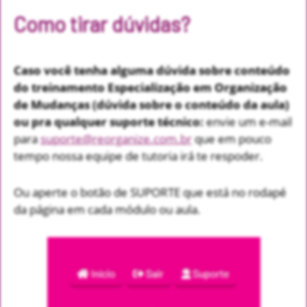
Como tirar dúvidas?
Caso você tenha alguma dúvida sobre conteúdo
do treinamento Especialização em Organização
de Mudanças (dúvida sobre o conteúdo da aula)
ou pra qualquer suporte técnico:
envie um e-mail
para
suporte@reorganize.com.br
que em pouco
tempo nossa equipe de tutoria irá te respoder.
Ou aperte o botão de SUPORTE que está no rodapé
da página em cada módulo ou aula.