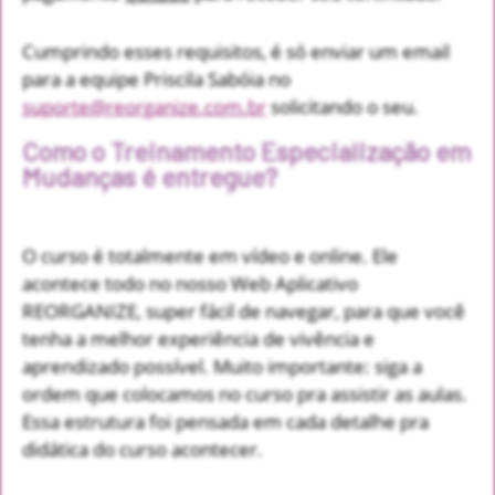
Cumprindo esses requisitos, é só enviar um email
para a equipe Priscila Sabóia no
suporte@reorganize.com.br
solicitando o seu.
Como o Treinamento Especialização em
Mudanças é entregue?
O curso é totalmente em vídeo e online. Ele
acontece todo no nosso Web Aplicativo
REORGANIZE, super fácil de navegar, para que você
tenha a melhor experiência de vivência e
aprendizado possível. Muito importante: siga a
ordem que colocamos no curso pra assistir as aulas.
Essa estrutura foi pensada em cada detalhe pra
didática do curso acontecer.