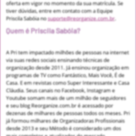
oferta em vigor no momento da sua matrícula. Se
tiver dúvidas, entre em contato com a Equipe
Priscila Sabóia no
suporte@reorganize.com.br
.
Quem é Priscila Sabóia?
A Pri tem impactado milhões de pessoas na internet
via suas redes sociais ensinando técnicas de
organização desde 2011. Já ensinou organização em
programas de TV como Fantástico, Mais Você, É de
Casa. E em revistas como Super Interessante e Casa
Cláudia. Seus canais no Facebook, Instagram e
Youtube somam mais de um milhão de seguidores
e seu blog Reorganize.com.br é acessado por
dezenas de milhares de pessoas todos os meses. Pri
já formou milhares de Organizadoras Profissionais
desde 2013 e seu Método é considerado um dos
mais completos e atualizados do mercado.