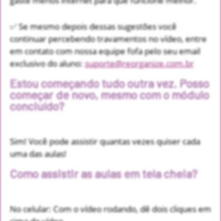
gaste menos internet para que funcione melhor.
✅ Se mesmo depois dessas sugestões você
continuar percebendo travamentos no vídeo, entre
em contato com nossa equipe fofa pelo seu email
exclusivo do aluno:
suporte@reorganize.com.br
Estou começando tudo outra vez. Posso
começar de novo, mesmo com o módulo
concluído?
Sim! Você pode assistir quantas vezes quiser cada
uma das aulas!
Como assistir as aulas em tela cheia?
No celular: Com o vídeo rodando, dê dois cliques em