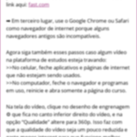
link aqui:
fast.com
➡ Em terceiro lugar, use o Google Chrome ou Safari
como navegador de internet porque alguns
navegadores antigos são incompatíveis.
Agora siga também esses passos caso algum vídeo
na plataforma de estudos esteja travando:
>>No celular, feche aplicativos e páginas de internet
que não estejam sendo usados.
>>No computador, feche o navegador e programas
em uso, reinicie e abra somente a página do curso.
Na tela do vídeo, clique no desenho de engrenagem
⚙ que fica no canto inferior direito do vídeo, e na
opção “Qualidade” altere para 360p. Isso faz com
que a qualidade do vídeo seja um pouco reduzida e