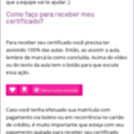
que a equipe vai te ajudar ;)
Como faço para receber meu
certificado?
Para receber seu certificado você precisa ter
assistido 100% das aulas. Então, ao assistir a aula,
lembre de marcá-la como concluída. Acima do vídeo
ou do texto da aula tem o botão para que excute
essa ação.
Caso você tenha efetuado sua matrícula com
pagamento via boleto ou em recorrência no cartão
de crédito, é muito importante que esteja com seu
pagamento
quitado
para receber seu certificado.