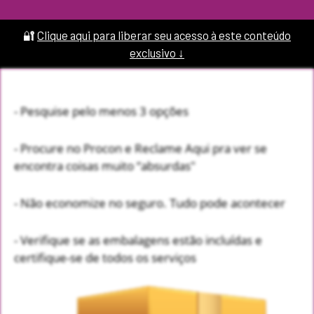
🔐
Clique aqui para liberar seu acesso à este conteúdo
exclusivo ↓
- Pesquise pelo menos 3 opções
- Procure no Procon e Reclame Aqui pra ver se
encontra coisas muito “absurdas"
- Não economize no seguro. Tudo pode acontecer
- Verifique se as embalagens estão incluídas e
certifique-se de todos os serviços