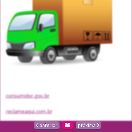
consumidor.gov.br
reclameaqui.com.br
anterior
próxima