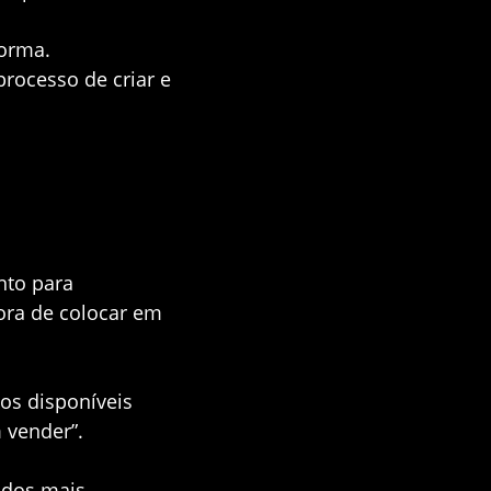
forma.
rocesso de criar e
nto para
ora de colocar em
os disponíveis
 vender”.
odos mais