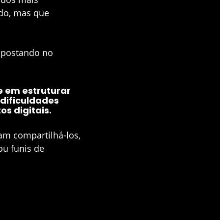
do, mas que
o postando no
e em estruturar
dificuldades
s digitais.
m compartilhá-los,
ou funis de