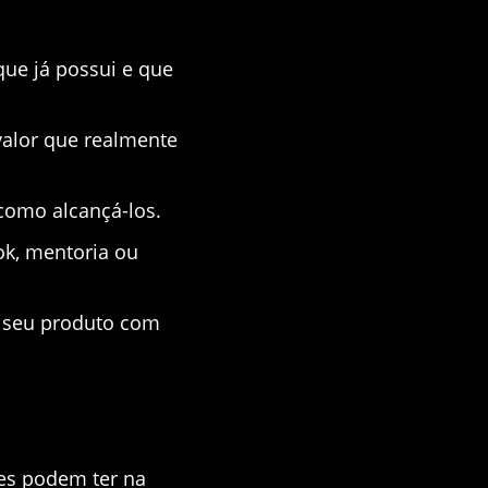
que já possui e que
valor que realmente
como alcançá-los.
ok, mentoria ou
r seu produto com
es podem ter na