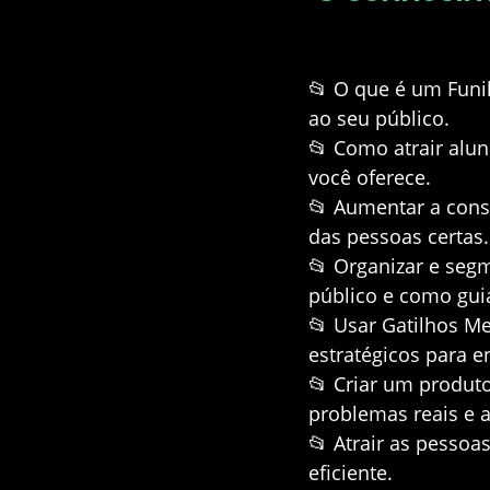
📂
O que é um Funil
ao seu público.
📂
Como atrair alun
você oferece.
📂
Aumentar a consc
das pessoas certas.
📂
Organizar e segm
público e como guiá
📂
Usar Gatilhos Me
estratégicos para en
📂
Criar um produto
problemas reais e a
📂
Atrair as pessoa
eficiente.