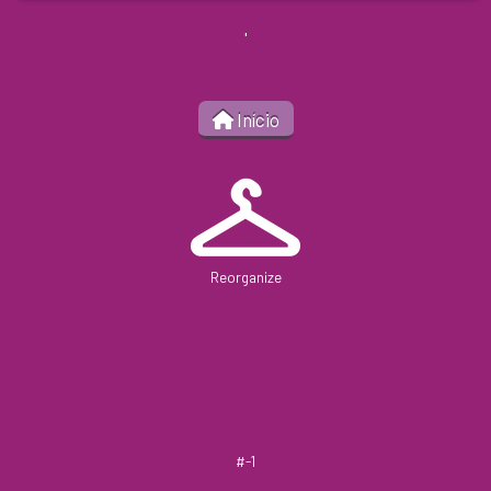
'
Início
Reorganize
#-1